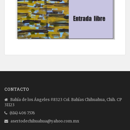
CONTACTO
Bahía de los Ángeles #8323 Col. Bahías Chihuahua, Chih. CP
31123
(614) 406 7576
asertodechihuahua@yahoo.com.mx