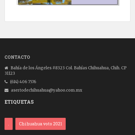
CONTACTO
Bahía de los Ángeles #8323 Col. Bahías Chihuahua, Chih. CP
31123
(614) 406 7576
asertodechihuahua@yahoo.com.mx
ETIQUETAS
.
Chihuahua voto 2021