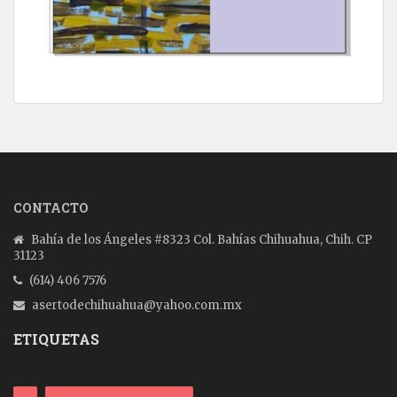
CONTACTO
Bahía de los Ángeles #8323 Col. Bahías Chihuahua, Chih. CP
31123
(614) 406 7576
asertodechihuahua@yahoo.com.mx
ETIQUETAS