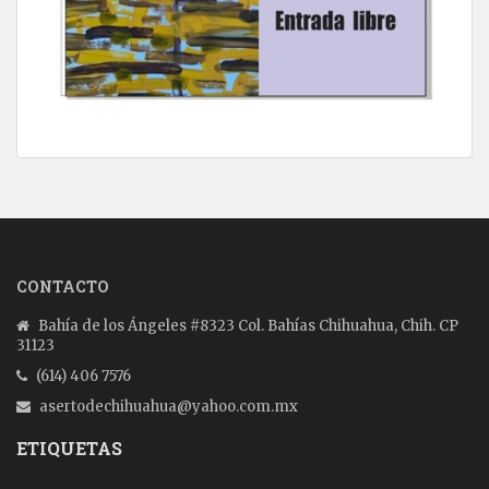
CONTACTO
Bahía de los Ángeles #8323 Col. Bahías Chihuahua, Chih. CP
31123
(614) 406 7576
asertodechihuahua@yahoo.com.mx
ETIQUETAS