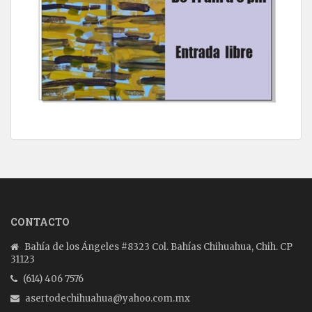
CONTACTO
Bahía de los Ángeles #8323 Col. Bahías Chihuahua, Chih. CP
31123
(614) 406 7576
asertodechihuahua@yahoo.com.mx