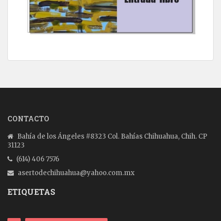
CONTACTO
Bahía de los Ángeles #8323 Col. Bahías Chihuahua, Chih. CP
31123
(614) 406 7576
asertodechihuahua@yahoo.com.mx
ETIQUETAS