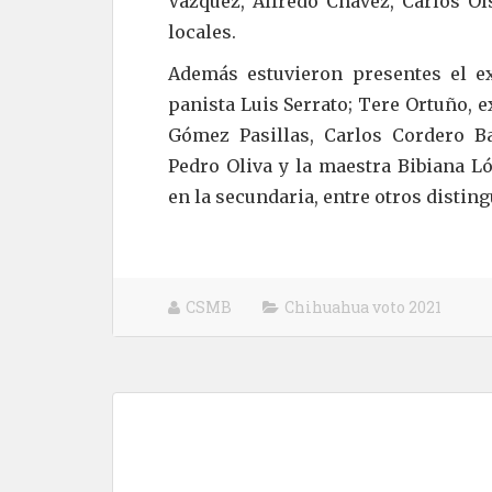
Vázquez, Alfredo Chávez, Carlos Ol
locales.
Además estuvieron presentes el ex
panista Luis Serrato; Tere Ortuño, 
Gómez Pasillas, Carlos Cordero B
Pedro Oliva y la maestra Bibiana L
en la secundaria, entre otros distin
CSMB
Chihuahua voto 2021