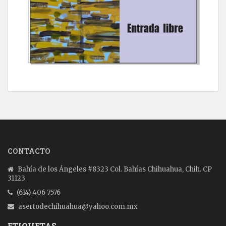
CONTACTO
Bahía de los Ángeles #8323 Col. Bahías Chihuahua, Chih. CP
31123
(614) 406 7576
asertodechihuahua@yahoo.com.mx
ETIQUETAS