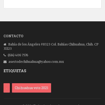
CONTACTO
Bahía de los Ángeles #8323 Col. Bahías Chihuahua, Chih. CP
31123
(614) 406 7576
asertodechihuahua@yahoo.com.mx
ETIQUETAS
.
Chihuahua voto 2021