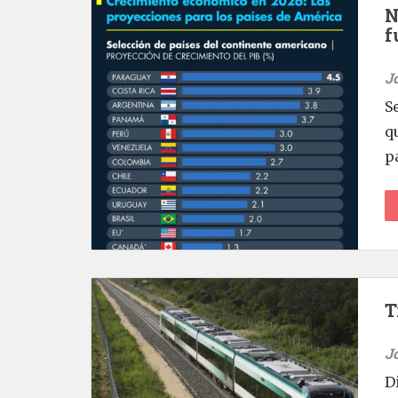
N
f
J
S
q
p
T
J
D