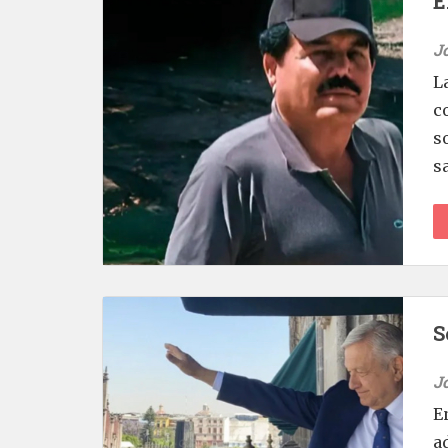
E
J
L
c
s
sa
S
J
E
a