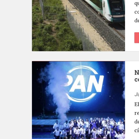
q
c
de
N
c
J
E
r
d
c