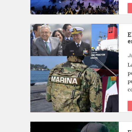
E
e
J
L
p
p
c