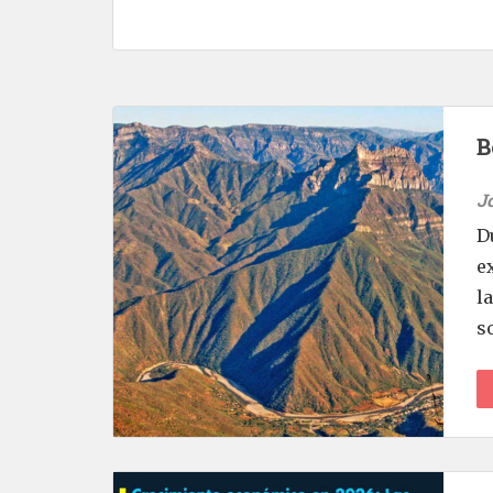
B
J
D
e
l
s