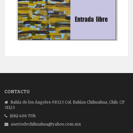
CONTACTO
Bahía de los Ángeles #8323 Col. Bahías Chihuahua, Chih. CP
31123
(614) 406 7576
asertodechihuahua@yahoo.com.mx