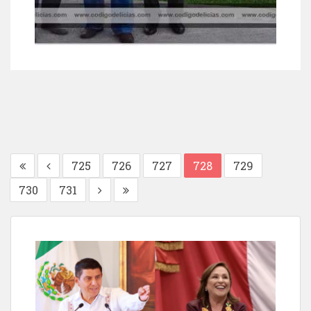
725
726
727
728
729
730
731